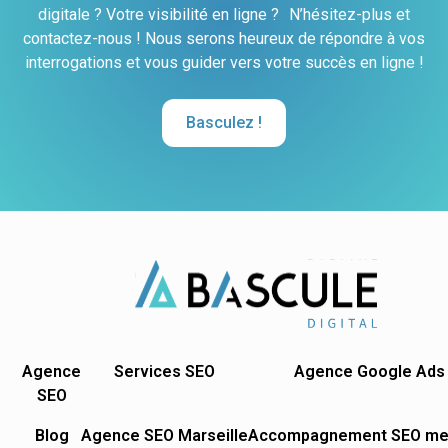
digitale ? Votre visibilité en ligne ? N’hésitez-plus et
contactez-nous ! Nous serons heureux de répondre à vos
interrogations et vous guider vers votre succès en ligne !
Basculez !
Agence
Services SEO
Agence Google Ads
SEO
Blog
Agence SEO Marseille
Accompagnement SEO me