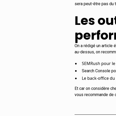
sera peut-être pas du 
Les ou
perfo
On a rédigé un article
au-dessus, on recomm
SEMRush pour le
Search Console pou
Le back-office du 
Et car on considère ch
vous recommande de c