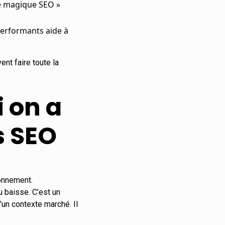
le magique SEO »
 performants aide à
ent faire toute la
i on a
s SEO
ionnement.
 baisse. C’est un
’un contexte marché. Il