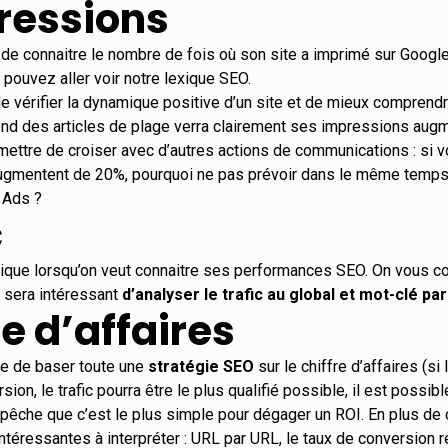
ressions
t de connaitre le nombre de fois où son site a imprimé sur Google
 pouvez aller voir notre
lexique SEO
.
 vérifier la dynamique positive d’un site et de mieux comprendr
end des articles de plage verra clairement ses impressions augm
ettre de croiser avec d’autres actions de communications : si 
ugmentent de 20%, pourquoi ne pas prévoir dans le même temps
 Ads ?
c
ssique lorsqu’on veut connaitre ses performances SEO. On vous co
Il sera intéressant
d’analyser le trafic au global et mot-clé pa
re d’affaires
e de baser toute une
stratégie SEO
sur le chiffre d’affaires (si 
ion, le trafic pourra être le plus qualifié possible, il est possib
empêche que c’est le plus simple pour dégager un ROI. En plus de 
ntéressantes à interpréter : URL par URL, le taux de conversion r