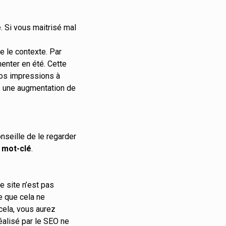
. Si vous maitrisé mal
e le contexte. Par
enter en été. Cette
vos impressions à
 une augmentation de
nseille de le regarder
r mot-clé
.
le site n’est pas
le que cela ne
cela, vous aurez
éalisé par le SEO ne